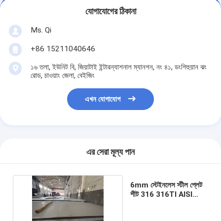
যোগাযোগের ঠিকানা
Ms. Qi
+86 15211040646
১৬ তলা, ইউনিট বি, জিয়াটাই ইন্টারন্যাশনাল ম্যানশন, নং ৪১, ডংশিহুয়ান ঝং
রোড, চাওয়াং জেলা, বেইজিং
এখন যোগাযোগ
এর সেরা মূল্য পান
6mm স্টেইনলেস স্টীল প্লেট
শীট 316 316TI AISI
ASTM JIS গ্রেড