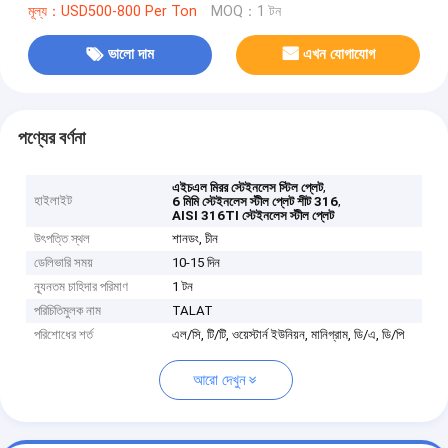
মূল্য：USD500-800 Per Ton
MOQ：1 টন
ভালো দাম
এখন যোগাযোগ
পণ্যের বর্ণনা
,
এইচএল মিরর স্টেইনলেস স্টিল প্লেট
হাইলাইট
,
6 মিমি স্টেইনলেস স্টীল প্লেট শীট 316
AISI 316TI স্টেইনলেস স্টীল প্লেট
উৎপত্তি স্থল
শানডং, চীন
ডেলিভারি সময়
10-15 দিন
ন্যূনতম চাহিদার পরিমাণ
1 টন
পরিচিতিমুলক নাম
TALAT
পরিশোধের শর্ত
এল/সি, টি/টি, ওয়েস্টার্ন ইউনিয়ন, মানিগ্রাম, ডি/এ, ডি/পি
আরো দেখুন