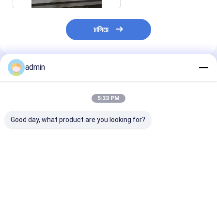
চালিয়ে
admin
প্রস্তাবিত পণ্য
5:33 PM
Good day, what product are you looking for?
এইচএল সারফেস 2 মিমি
1000-12000mm দৈর্ঘ্য
আইএসও সার্টিফিকেট 
স্টেইনলেস স্টীল শীট ব্যবসার
1mm স্টেইনলেস স্টীল শীট
স্টেনলেস স্টীল 316l 
জন্য প্লেট
316
ভালো দাম
ভালো দাম
ভালো দাম